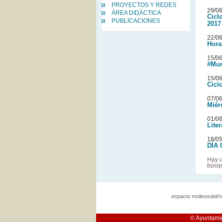
PROYECTOS Y REDES
29/0
ÁREA DIDÁCTICA
Cicl
PUBLICACIONES
2017
22/0
Hora
15/0
#Mur
15/0
Cicl
07/0
Miér
01/0
Lite
18/05
DÍA 
Hay u
búsq
espacio molinosdelrí
© Ayuntamie