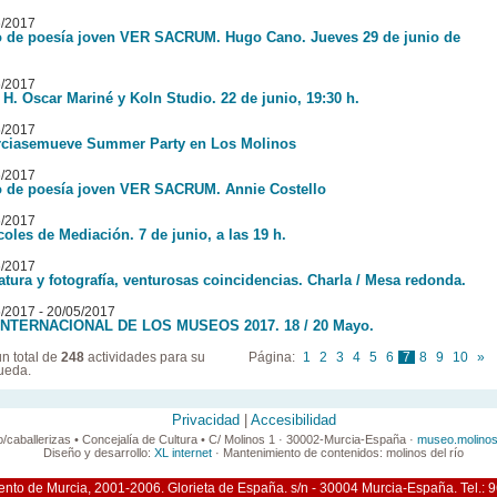
6/2017
o de poesía joven VER SACRUM. Hugo Cano. Jueves 29 de junio de
6/2017
 H. Oscar Mariné y Koln Studio. 22 de junio, 19:30 h.
6/2017
ciasemueve Summer Party en Los Molinos
6/2017
o de poesía joven VER SACRUM. Annie Costello
6/2017
coles de Mediación. 7 de junio, a las 19 h.
6/2017
ratura y fotografía, venturosas coincidencias. Charla / Mesa redonda.
/2017 - 20/05/2017
INTERNACIONAL DE LOS MUSEOS 2017. 18 / 20 Mayo.
n total de
248
actividades para su
Página:
1
2
3
4
5
6
7
8
9
10
»
ueda.
Privacidad
|
Accesibilidad
o/caballerizas • Concejalía de Cultura • C/ Molinos 1 · 30002-Murcia-España ·
museo.molinos
Diseño y desarrollo:
XL internet
· Mantenimiento de contenidos: molinos del río
nto de Murcia, 2001-2006. Glorieta de España. s/n - 30004 Murcia-España. Tel.: 