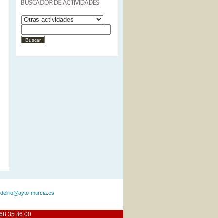
delrio@ayto-murcia.es
968 35 86 00