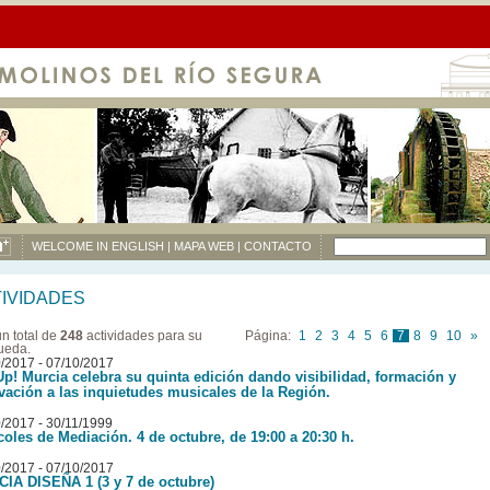
WELCOME IN ENGLISH |
MAPA WEB |
CONTACTO
IVIDADES
n total de
248
actividades para su
Página:
1
2
3
4
5
6
7
8
9
10
»
ueda.
/2017 - 07/10/2017
Up! Murcia celebra su quinta edición dando visibilidad, formación y
vación a las inquietudes musicales de la Región.
/2017 - 30/11/1999
coles de Mediación. 4 de octubre, de 19:00 a 20:30 h.
/2017 - 07/10/2017
IA DISEÑA 1 (3 y 7 de octubre)